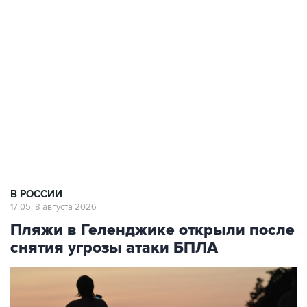
Беспилотные технологии и ИИ на службе у
электросетевых объектов и агрокомплексов
Социальная реклама, АНО «Национальные приоритеты».
ИНН 7725383515 Erid: F7NfYUJCUneVdwcydK6A
Кабмин РФ разрешил до 1 июля 2027 года
импорт, выпуск и обращение бензина Евро 2,
Евро 3, Евро 4
В РОССИИ
17:05, 8 августа 2026
Пляжи в Геленджике открыли после
снятия угрозы атаки БПЛА