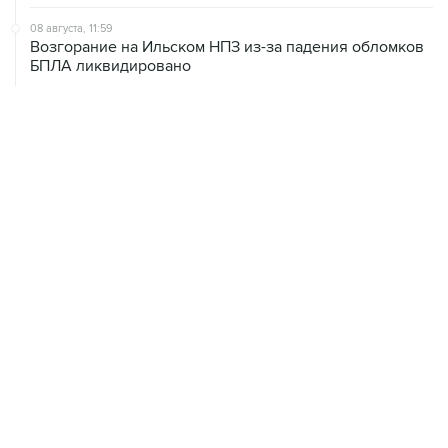
08 августа, 11:59
Возгорание на Ильском НПЗ из-за падения обломков
БПЛА ликвидировано
08 августа, 10:07
В Красноярском крае во время сплава по реке
пропала семья
08 августа, 09:22
Топливо в Севастополе в субботу поступит в продажу
на 13 АЗС сети "Атан"