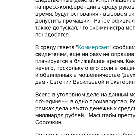
следственные действия, приглашение 
на пресс-конференции в среду руков
время, будут основания - вызовем эк
допустить промашки". Ранее официа
также допускал, что экс-министра мо
понадобятся
В среду газета "
Коммерсант
" сообщи
свидетелем, еще ни разу не опрашив
планируется в ближайшее время. Как
нечего, поскольку о его роли в хище
и обвиненных в мошенничестве "дву
дам - Евгении Васильевой и Екатери
Всего в уголовном деле на данный м
объединены в одно производство. Ре
рамках дела изъято денежных средст
миллиарда рублей. "Масштабы престу
Сорочкин.