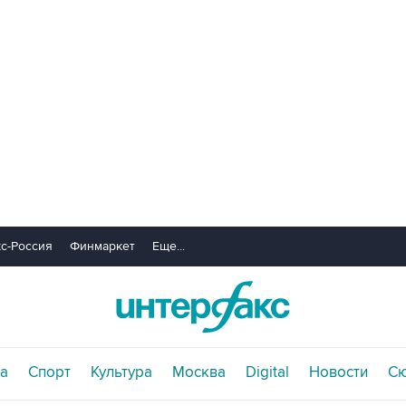
с-Россия
Финмаркет
Еще...
а
Спорт
Культура
Москва
Digital
Новости
С