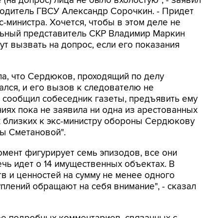
(на допрос) лица не было вхолостую", - заявил
одитель ГВСУ Александр Сорочкин. - Придет
с-министра. Хочется, чтобы в этом деле не
льный представитель СКР Владимир Маркин
гут вызвать на допрос, если его показания
ла, что Сердюков, проходящий по делу
ался, и его вызов к следователю не
 сообщил собеседник газеты, предъявить ему
ниях пока не заявила ни одна из арестованных
х близких к экс-министру обороны Сердюкову
ны Сметановой".
омент фигурирует семь эпизодов, все они
чь идет о 14 имущественных объектах. В
в и ценностей на сумму не менее одного
плений обращают на себя внимание", - сказал