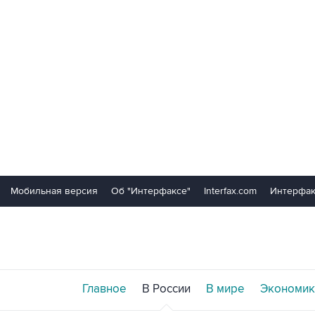
Мобильная версия
Об "Интерфаксе"
Interfax.com
Интерфак
Главное
В России
В мире
Экономик