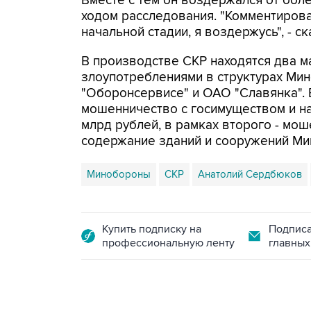
Вместе с тем он воздержался от бол
ходом расследования. "Комментироват
начальной стадии, я воздержусь", - 
В производстве СКР находятся два м
злоупотреблениями в структурах Мин
"Оборонсервисе" и ОАО "Славянка". 
мошенничество с госимуществом и н
млрд рублей, в рамках второго - мо
содержание зданий и сооружений М
Минобороны
СКР
Анатолий Сердбюков
Купить подписку на
Подписа
профессиональную ленту
главных