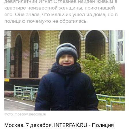
девятилетний Игнат Оглезнев найден живым в
квартире неизвестной женщины, приютившей
его. Она знала, что мальчик ушел из дома, но в
полицию почему-то не обратилась
Фото: moscow.sledcom.ru
Москва. 7 декабря. INTERFAX.RU - Полиция