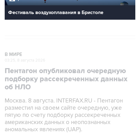
Фестиваль воздухоплавания в Бристоле
В МИРЕ
03:25, 8 августа 2026
Пентагон опубликовал очередную
подборку рассекреченных данных
об НЛО
Москва. 8 августа. INTERFAX.RU - Пентагон
разместил на своем сайте очередную, уже
пятую по счету подборку рассекреченных
американских данных о неопознанных
аномальных явлениях (UAP).