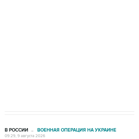
Росгвардии
Промышленное предприятие в Самарской
области подверглось атаке БПЛА
Беспилотные технологии и ИИ на службе у
электросетевых объектов и агрокомплексов
Социальная реклама, АНО «Национальные приоритеты».
ИНН 7725383515 Erid: F7NfYUJCUneVdwcydK6A
Кабмин РФ разрешил до 1 июля 2027 года
импорт, выпуск и обращение бензина Евро 2,
Евро 3, Евро 4
В РОССИИ
ВОЕННАЯ ОПЕРАЦИЯ НА УКРАИНЕ
→
09:29, 9 августа 2026