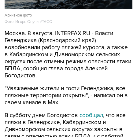
Архивное фото
Фото: Игорь Онучин/ТАСС
Москва. 8 августа. INTERFAX.RU - Власти
Геленджика (Краснодарский край)
возобновили работу пляжей курорта, а также
в Кабардинском и Дивноморском сельских
округах после отмены режима опасности атаки
БПЛА, сообщил глава города Алексей
Богодистов.
"Уважаемые жители и гости Геленджика, все
пляжные территории открыты", - написал он в
своем канале в Max.
В субботу днем Богодистов
сообщал
, что все
пляжи в Геленджике, Кабардинском и
Дивноморском сельских округах закрыты в
связи с опасностью атаки БПЛА и с работой