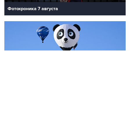
Фотохроника 7 августа
7
Фестиваль воздухоплавания в Бристоле