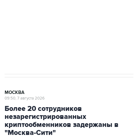
Как российские медицинские технологии
выходят на мировые рынки
Социальная реклама, АНО «Национальные приоритеты».
ИНН 7725383515 Erid: F7NfYUJCUneVdTRF8PRs
Аксенов сообщил о четвертом погибшем в
результате атаки ВСУ на Крым
МОСКВА
09:50, 7 августа 2026
Более 20 сотрудников
незарегистрированных
криптообменников задержаны в
"Москва-Сити"
Через эти обменники украинские колл-центры