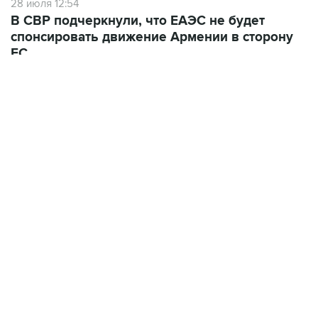
спонсировать движение Армении в сторону
ЕС
10 июля 12:03
В Ереване считают, что членство Армении в
ЕАЭС лишается смысла при сохранении
ограничений на экспорт в РФ
ФОТОГАЛЕРЕИ