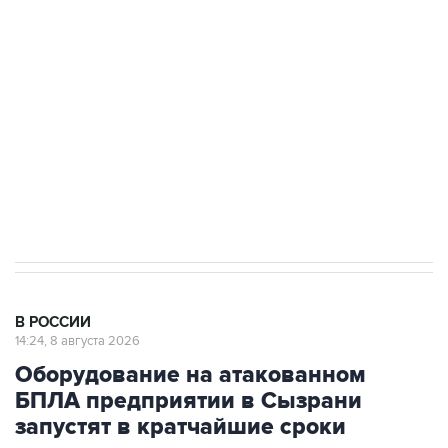
Беспилотные технологии и ИИ на службе у
электросетевых объектов и агрокомплексов
Социальная реклама, АНО «Национальные приоритеты».
ИНН 7725383515 Erid: F7NfYUJCUneVdwcydK6A
Кабмин РФ разрешил до 1 июля 2027 года
импорт, выпуск и обращение бензина Евро 2,
Евро 3, Евро 4
В РОССИИ
14:24, 8 августа 2026
Оборудование на атакованном
БПЛА предприятии в Сызрани
запустят в кратчайшие сроки