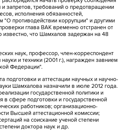
 распорядился начать проверку соблюдения
и запретов, требований о предотвращении
есов, исполнения обязанностей,
 "О противодействии коррупции" и другими
проверки глава ВАК временно отстранен от
о известно, что Шамхалов задержан на 48
ских наук, профессор, член-корреспондент
науки и техники (2001 г.), награжден завнием
кой Федерации".
а подготовки и аттестации научных и научно-
уки Шамхалова назначили в июле 2012 года.
реализации государственной политики и
я в сфере подготовки и государственной
ических работников; организационно-
сти Высшей аттестационной комиссии;
сертаций на соискание ученой степени
степени доктора наук и др.