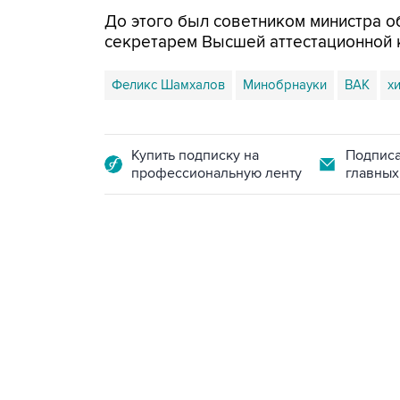
До этого был советником министра о
секретарем Высшей аттестационной 
Феликс Шамхалов
Минобрнауки
ВАК
х
Купить подписку на
Подписа
профессиональную ленту
главных
07:46, 7 августа 2026