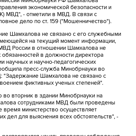
комиссии Минобрнауки РФ Шамхалова
правления экономической безопасности и
 МВД", - отметили в МВД. В связи с
вное дело по ст. 159 ("Мошенничество").
ние Шамхалова не связано с его служебными
 имеющейся на текущий момент информации,
МВД России в отношении Шамхалова не
х обязанностей в должности директора
ии научных и научно-педагогических
сообщила пресс-служба Минобрнауки во
Д: "Задержание Шамхалова не связано с
воением фиктивных ученых степеней".
о во вторник в здании Минобрнауки на
халова сотрудниками МВД были проведены
е время министерство осуществляет
х дел для выяснения всех обстоятельств", -