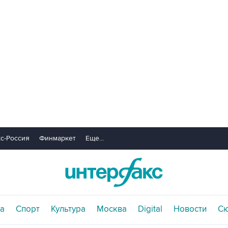
с-Россия
Финмаркет
Еще...
а
Спорт
Культура
Москва
Digital
Новости
С