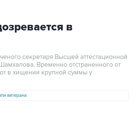
дозревается в
ученого секретаря Высшей аттестационной
Шамхалова. Временно отстраненного от
т в хищении крупной суммы у
или ветерана