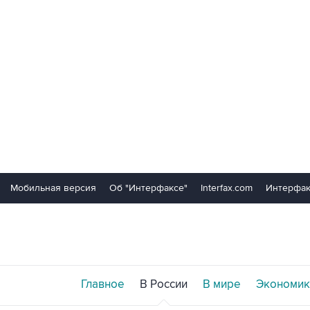
Мобильная версия
Об "Интерфаксе"
Interfax.com
Интерфак
Главное
В России
В мире
Экономик