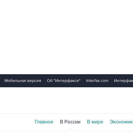
Мобильная версия
Об "Интерфаксе"
Interfax.com
Интерфак
Главное
В России
В мире
Экономик