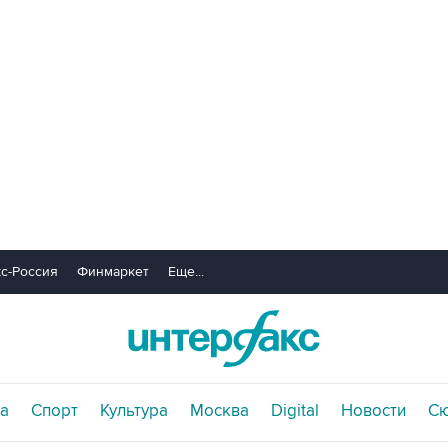
с-Россия
Финмаркет
Еще...
а
Спорт
Культура
Москва
Digital
Новости
С