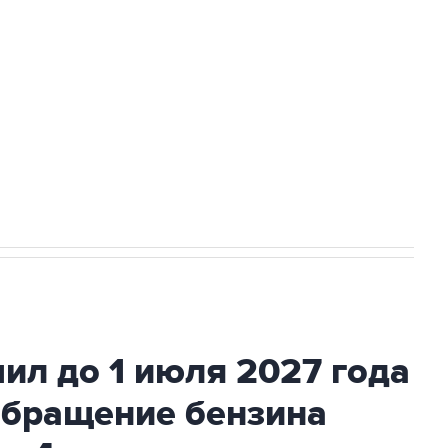
доточить в одних руках все службы
ехнологии выходят на мировые рынки
НН 7725383515 Erid: F7NfYUJCUneVdTRF8PRs
с Ираном начнутся в понедельник
ил до 1 июля 2027 года
обращение бензина