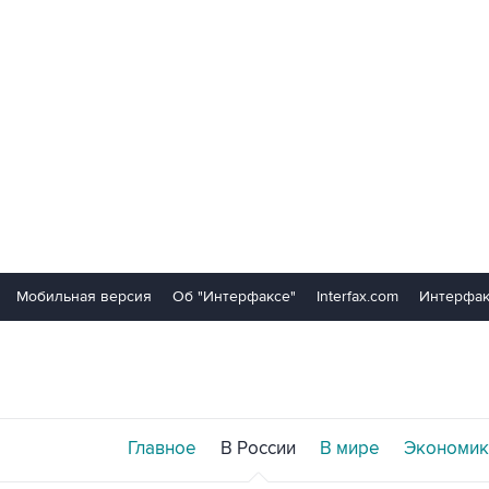
Мобильная версия
Об "Интерфаксе"
Interfax.com
Интерфак
Главное
В России
В мире
Экономик