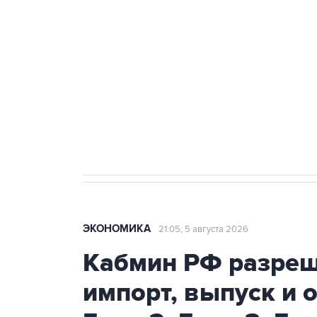
Путин сообщил о решении сосре
тыла Минобороны
Как российские медицинские т
Социальная реклама, АНО «Национальные приоритеты».
И
Трамп заявил, что переговоры 
ЭКОНОМИКА
21:05, 5 августа 2026
Кабмин РФ разреш
импорт, выпуск и 