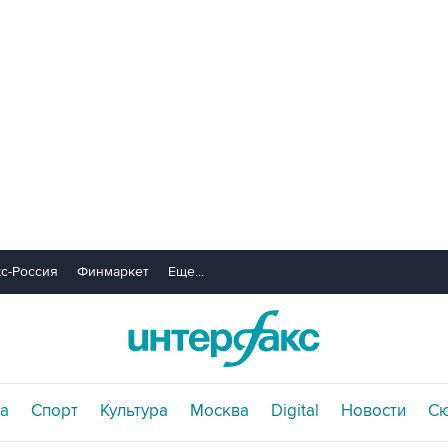
с-Россия
Финмаркет
Еще...
а
Спорт
Культура
Москва
Digital
Новости
С