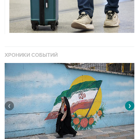
ХРОНИКИ СОБЫТИЙ
❮
❯