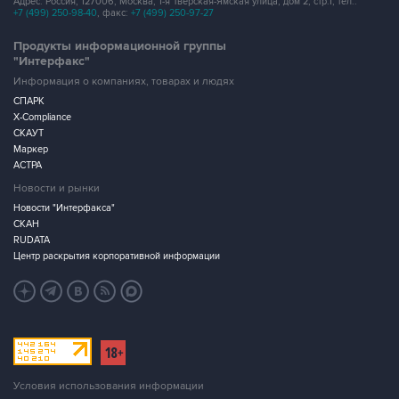
Адрес: Россия, 127006, Москва, 1-я Тверская-Ямская улица, дом 2, стр.1, тел.:
+7 (499) 250-98-40
, факс:
+7 (499) 250-97-27
Продукты информационной группы
"Интерфакс"
Информация о компаниях, товарах и людях
СПАРК
X-Compliance
СКАУТ
Маркер
АСТРА
Новости и рынки
Новости "Интерфакса"
СКАН
RUDATA
Центр раскрытия корпоративной информации
Условия использования информации