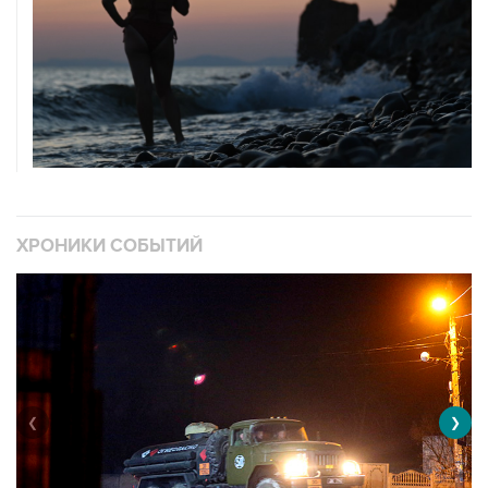
ХРОНИКИ СОБЫТИЙ
❮
❯