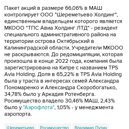
Пакет акций в размере 66,06% в МАШ
контролирует ООО "Шереметьево Холдинг",
единственным владельцем которого является
МКООО "ТПС Авиа Холдинг ЛТД" - резидент
специального административного района на
территории острова Октябрьский в
Калининградской области. Учредители МКООО
не раскрываются. До редомициляции, которая
произошла в конце 2022 года, компания была
зарегистрирована на Кипре с названием TPS
Avia Holding. Доля в 65,22% в TPS Avia Holding
была у траста в интересах семей Александра
Пономаренко и Александра Скоробогатько,
34,78% было у Аркадия Ротенберга.
Росимущество владело 30,46% МАШ, 2,43%
было у
"Аэрофлота"
, 1,05% - у менеджмента
аэропорта.
Шереметьево
Росимущество
Владимир Путин