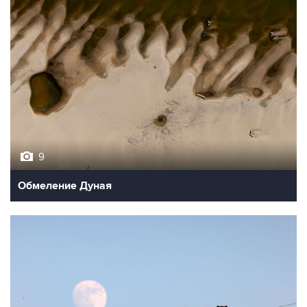
9
Обмеление Дуная