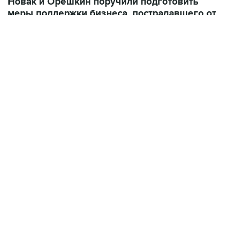
Новак и Орешкин поручили подготовить
меры поддержки бизнеса, пострадавшего от
атак на "РВБ"
НОВОСТИ