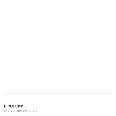
ФСБ сообщила о задержании в Приморье
подростков, готовивших теракт на объекте
Росгвардии
Беспилотные технологии и ИИ на службе у
электросетевых объектов и агрокомплексов
Социальная реклама, АНО «Национальные приоритеты».
ИНН 7725383515 Erid: F7NfYUJCUneVdwcydK6A
Кабмин РФ разрешил до 1 июля 2027 года
импорт, выпуск и обращение бензина Евро 2,
Евро 3, Евро 4
В РОССИИ
12:26, 8 августа 2026