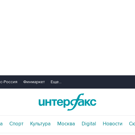
с-Россия
Финмаркет
Еще...
а
Спорт
Культура
Москва
Digital
Новости
С