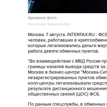
Архивное фото
Фото: Михаил Терещенко/ТАСС
Москва. 7 августа. INTERFAX.RU - Ф
человек, работавших в криптообменн
которые легализовались деньги же
работа девяти обменных пунктов.
"Во взаимодействии с МВД России п
границы каналов вывода средств за
Москве в бизнес-центре "Москва-Си
незарегистрированных пунктов обме
колл-центры легализовывали средств
результате дистанционного мошеннич
общественных связей (ЦОС) ФСБ.
По данным спецслужбы, в обменных п