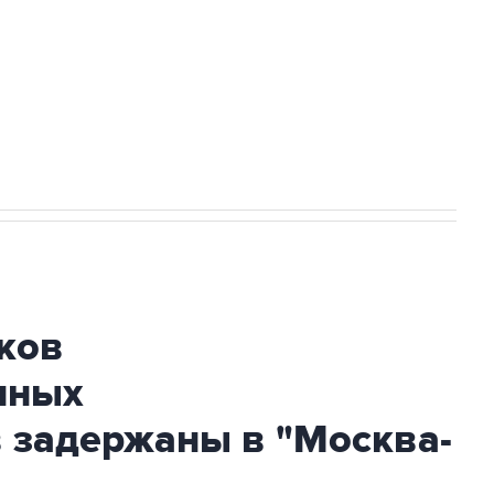
ехнологии выходят на мировые рынки
НН 7725383515 Erid: F7NfYUJCUneVdTRF8PRs
огибшем в результате атаки ВСУ на
ков
нных
 задержаны в "Москва-