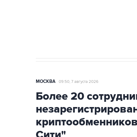
Как российские медицинские т
Социальная реклама, АНО «Национальные приоритеты».
И
Аксенов сообщил о четвертом п
Крым
МОСКВА
09:50, 7 августа 2026
Более 20 сотрудни
незарегистрирова
криптообменников
Сити"