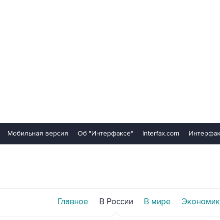
Мобильная версия
Об "Интерфаксе"
Interfax.com
Интерфак
Главное
В России
В мире
Экономик