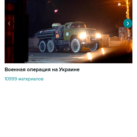
❮
❯
Военная операция на Украине
О
10999 материалов
3
Контакты
Об "Интерфаксе"
Пресс-центр
Вакансии
Реклама на сайте
Мероприятия