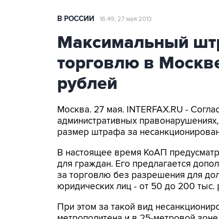
В РОССИИ
16:49, 27 мая 2013
Максимальный шт
торговлю в Москве
рублей
Москва. 27 мая. INTERFAX.RU - Согл
административных правонарушениях,
размер штрафа за несанкционированн
В настоящее время КоАП предусматр
для граждан. Его предлагается допо
за торговлю без разрешения для долж
юридических лиц - от 50 до 200 тыс. 
При этом за такой вид несанкционир
метрополитена и в 25-метровой зоне