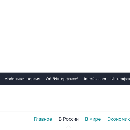
Мобильная версия
Об "Интерфаксе"
Interfax.com
Интерфак
Главное
В России
В мире
Экономик