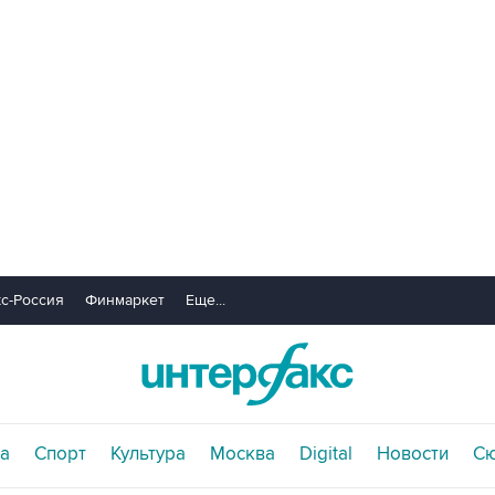
с-Россия
Финмаркет
Еще...
а
Спорт
Культура
Москва
Digital
Новости
С