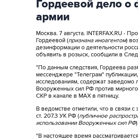
Гордеевой дело о 
армии
Москва. 7 августа. INTERFAX.RU - П
Гордеевой (
признана иноагентом
) во
дезинформации о деятельности росси
объявить в розыск, сообщили в След
"По данным следствия, Гордеева раз
мессенджере "Телеграм" публикации,
исследованиям, содержат заведомо
Вооруженных сил РФ против мирного 
СКР в канале в MAX в пятницу.
В ведомстве отметили, что в связи с 
ст. 207.3 УК РФ (
публичное распрост
использовании Вооруженных сил РФ
)
"В настоящее время рассматриваетс