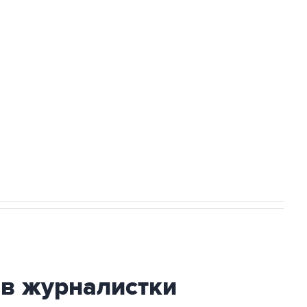
Приморье подростков, готовивших
а службе у электросетевых объектов и
НН 7725383515 Erid: F7NfYUJCUneVdwcydK6A
огибшем в результате атаки ВСУ на
ив журналистки