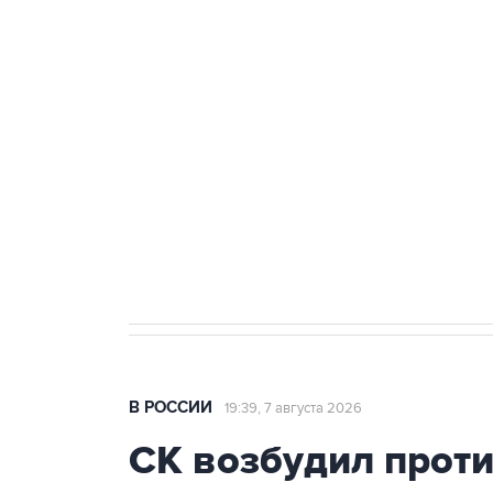
ФСБ сообщила о задержании в 
теракт на объекте Росгвардии
Беспилотные технологии и ИИ н
агрокомплексов
Социальная реклама, АНО «Национальные приоритеты».
И
Аксенов сообщил о четвертом п
Крым
В РОССИИ
19:39, 7 августа 2026
СК возбудил прот