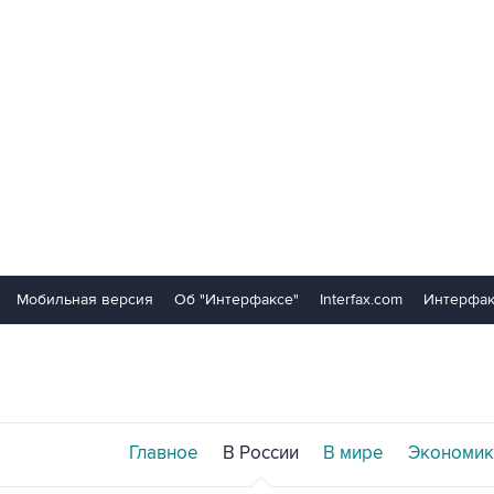
Мобильная версия
Об "Интерфаксе"
Interfax.com
Интерфак
Главное
В России
В мире
Экономик