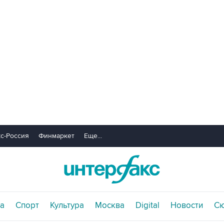
с-Россия
Финмаркет
Еще...
а
Спорт
Культура
Москва
Digital
Новости
С