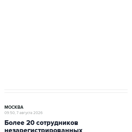
ФСБ сообщила о задержании в Приморье
подростков, готовивших теракт на объекте
Росгвардии
Беспилотные технологии и ИИ на службе у
электросетевых объектов и агрокомплексов
Социальная реклама, АНО «Национальные приоритеты».
ИНН 7725383515 Erid: F7NfYUJCUneVdwcydK6A
Аксенов сообщил о четвертом погибшем в
результате атаки ВСУ на Крым
МОСКВА
09:50, 7 августа 2026
Более 20 сотрудников
незарегистрированных