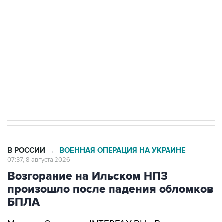
Беспилотные технологии и ИИ на службе у
электросетевых объектов и агрокомплексов
Социальная реклама, АНО «Национальные приоритеты».
ИНН 7725383515 Erid: F7NfYUJCUneVdwcydK6A
Кабмин РФ разрешил до 1 июля 2027 года
импорт, выпуск и обращение бензина Евро 2,
Евро 3, Евро 4
В РОССИИ
ВОЕННАЯ ОПЕРАЦИЯ НА УКРАИНЕ
→
07:37, 8 августа 2026
Возгорание на Ильском НПЗ
произошло после падения обломков
БПЛА