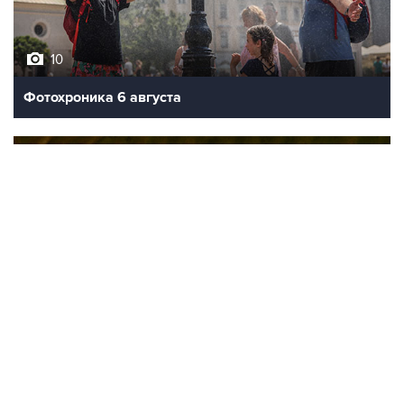
10
Фотохроника 6 августа
9
Обмеление Дуная