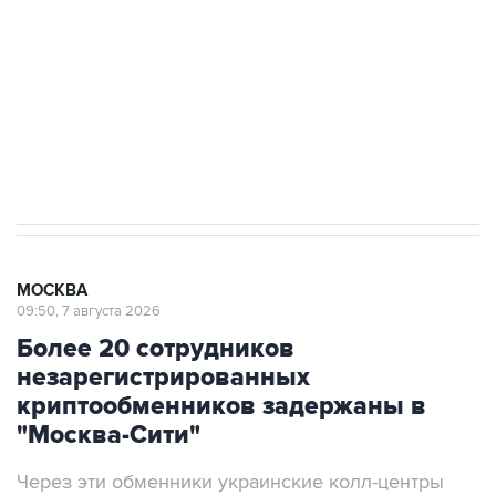
Беспилотные технологии и ИИ на службе у
электросетевых объектов и агрокомплексов
Социальная реклама, АНО «Национальные приоритеты».
ИНН 7725383515 Erid: F7NfYUJCUneVdwcydK6A
Аксенов сообщил о четвертом погибшем в
результате атаки ВСУ на Крым
МОСКВА
09:50, 7 августа 2026
Более 20 сотрудников
незарегистрированных
криптообменников задержаны в
"Москва-Сити"
Через эти обменники украинские колл-центры