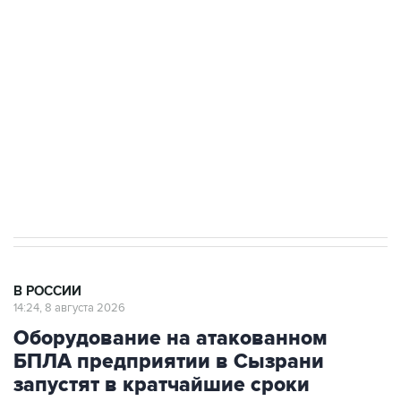
Беспилотные технологии и ИИ на службе у
электросетевых объектов и агрокомплексов
Социальная реклама, АНО «Национальные приоритеты».
ИНН 7725383515 Erid: F7NfYUJCUneVdwcydK6A
Кабмин РФ разрешил до 1 июля 2027 года
импорт, выпуск и обращение бензина Евро 2,
Евро 3, Евро 4
В РОССИИ
14:24, 8 августа 2026
Оборудование на атакованном
БПЛА предприятии в Сызрани
запустят в кратчайшие сроки