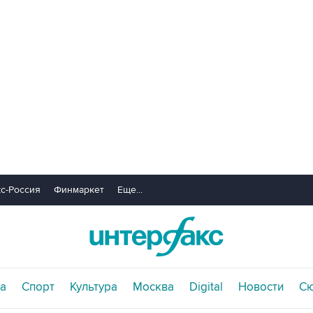
с-Россия
Финмаркет
Еще...
а
Спорт
Культура
Москва
Digital
Новости
С