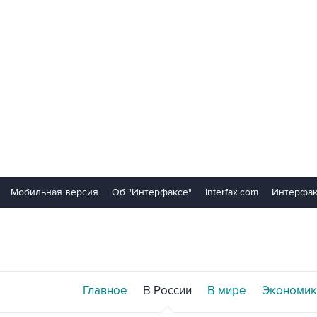
Мобильная версия
Об "Интерфаксе"
Interfax.com
Интерфак
Главное
В России
В мире
Экономик