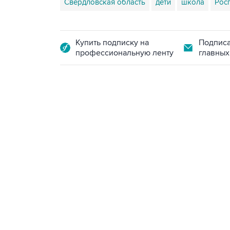
Свердловская область
дети
школа
Рос
Купить подписку на
Подписа
профессиональную ленту
главных
13:11, 7 августа 2026