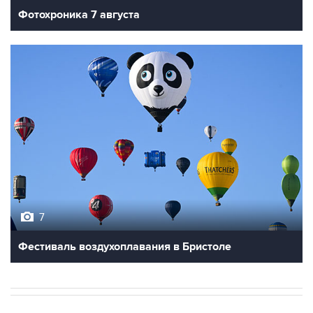
Фотохроника 7 августа
7
Фестиваль воздухоплавания в Бристоле