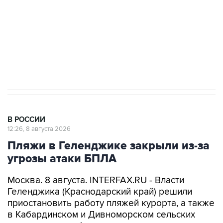
Социальная реклама, АНО «Национальные приоритеты».
ИНН 7725383515 Erid: F7NfYUJCUneVdwcydK6A
Кабмин РФ разрешил до 1 июля 2027 года
импорт, выпуск и обращение бензина Евро 2,
Евро 3, Евро 4
В РОССИИ
12:26, 8 августа 2026
Пляжи в Геленджике закрыли из-за
угрозы атаки БПЛА
Москва. 8 августа. INTERFAX.RU - Власти
Геленджика (Краснодарский край) решили
приостановить работу пляжей курорта, а также
в Кабардинском и Дивноморском сельских