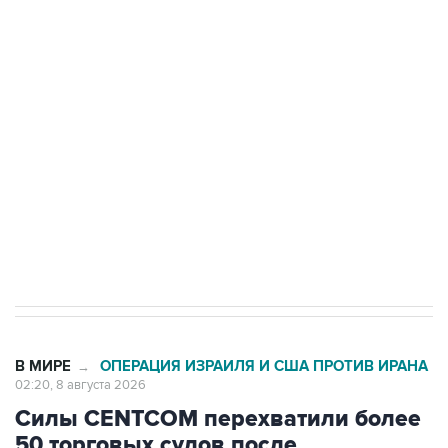
подростков, готовивших теракт на объекте
Росгвардии
Беспилотные технологии и ИИ на службе у
электросетевых объектов и агрокомплексов
Социальная реклама, АНО «Национальные приоритеты».
ИНН 7725383515 Erid: F7NfYUJCUneVdwcydK6A
Кабмин РФ разрешил до 1 июля 2027 года
импорт, выпуск и обращение бензина Евро 2,
Евро 3, Евро 4
В МИРЕ
ОПЕРАЦИЯ ИЗРАИЛЯ И США ПРОТИВ ИРАНА
→
02:20, 8 августа 2026
Силы CENTCOM перехватили более
50 торговых судов после