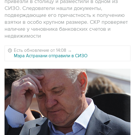
привезли в столицу и разместили в одном из
СИЗО. Следователи нашли документы,
подверждающие его причастность к получению
взятки в особо крупном размере. СКР проверяет
наличие у чиновника банковских счетов и
недвижимости
Есть обновление от 14:08
→
Мэра Астрахани отправили в СИЗО