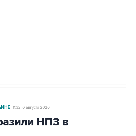
доточить в одних руках все службы
ехнологии выходят на мировые рынки
НН 7725383515 Erid: F7NfYUJCUneVdTRF8PRs
с Ираном начнутся в понедельник
АИНЕ
11:32, 6 августа 2026
азили НПЗ в