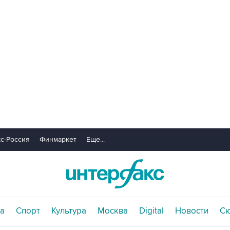
с-Россия
Финмаркет
Еще...
а
Спорт
Культура
Москва
Digital
Новости
С