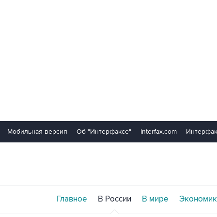
Мобильная версия
Об "Интерфаксе"
Interfax.com
Интерфак
Главное
В России
В мире
Экономик