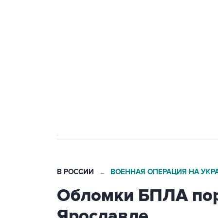
Путин сообщил о решении сосре
тыла Минобороны
Как российские медицинские т
Социальная реклама, АНО «Национальные приоритеты».
И
Трамп заявил, что переговоры 
В РОССИИ
ВОЕННАЯ ОПЕРАЦИЯ НА УКР
→
Обломки БПЛА пор
Ярославле