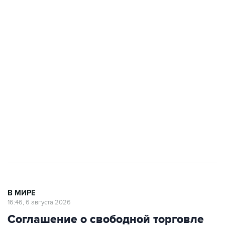
Путин сообщил о решении сосредоточить в
одних руках все службы тыла Минобороны
Как российские медицинские технологии
выходят на мировые рынки
Социальная реклама, АНО «Национальные приоритеты».
ИНН 7725383515 Erid: F7NfYUJCUneVdTRF8PRs
Трамп заявил, что переговоры с Ираном
начнутся в понедельник
В МИРЕ
16:46, 6 августа 2026
Соглашение о свободной торговле