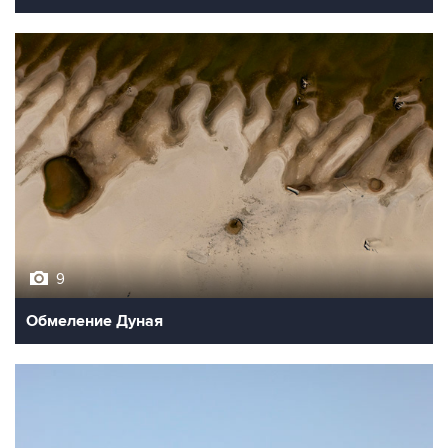
9
Обмеление Дуная