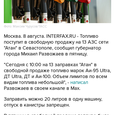
Фото: Максим Чурусов/ТАСС
Москва. 8 августа. INTERFAX.RU - Топливо
поступит в свободную продажу на 13 АЗС сети
"Атан" в Севастополе, сообщил губернатор
города Михаил Развожаев в пятницу.
"Сегодня с 10:00 на 13 заправках "Атан" в
свободной продаже топливо марок Аи-95 Ultra,
ДТ Ultra, ДТ и Аи-100. Объем лимитов по всем
видам топлива небольшой", -
написал
Развожаев в своем канале в Max.
Заправить можно 20 литров в одну машину,
отпуск в канистры запрещен.
В пятницу в свободной продаже топливо было
на десяти АЗС
этой сети.