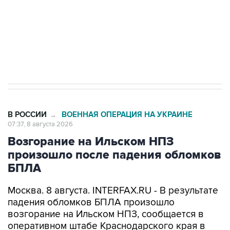
Кабмин РФ разрешил до 1 июля 2027 года
импорт, выпуск и обращение бензина Евро 2,
Евро 3, Евро 4
В РОССИИ
ВОЕННАЯ ОПЕРАЦИЯ НА УКРАИНЕ
→
07:37, 8 августа 2026
Возгорание на Ильском НПЗ
произошло после падения обломков
БПЛА
Москва. 8 августа. INTERFAX.RU - В результате
падения обломков БПЛА произошло
возгорание на Ильском НПЗ, сообщается в
оперативном штабе Краснодарского края в
канале в Max утром в субботу.