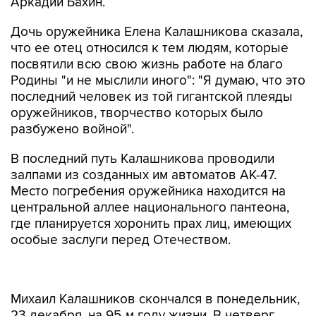
Аркадий Бахин.
Дочь оружейника Елена Калашникова сказала,
что ее отец относился к тем людям, которые
посвятили всю свою жизнь работе на благо
Родины "и не мыслили иного": "Я думаю, что это
последний человек из той гигантской плеяды
оружейников, творчество которых было
разбужено войной".
В последний путь Калашникова проводили
залпами из созданных им автоматов АК-47.
Место погребения оружейника находится на
центральной аллее национального пантеона,
где планируется хоронить прах лиц, имеющих
особые заслуги перед Отечеством.
Михаил Калашников скончался в понедельник,
23 декабря, на 95-м году жизни. В четверг
гроб с телом оружейника доставили самолетом