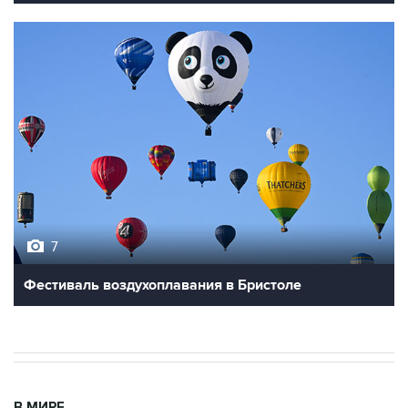
7
Фестиваль воздухоплавания в Бристоле
В МИРЕ