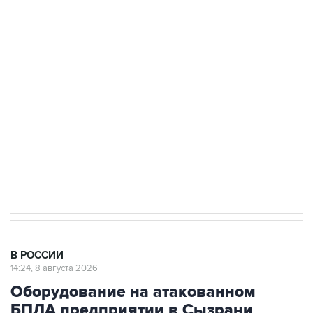
Промышленное предприятие в Самарской
области подверглось атаке БПЛА
Беспилотные технологии и ИИ на службе у
электросетевых объектов и агрокомплексов
Социальная реклама, АНО «Национальные приоритеты».
ИНН 7725383515 Erid: F7NfYUJCUneVdwcydK6A
Кабмин РФ разрешил до 1 июля 2027 года
импорт, выпуск и обращение бензина Евро 2,
Евро 3, Евро 4
В РОССИИ
14:24, 8 августа 2026
Оборудование на атакованном
БПЛА предприятии в Сызрани