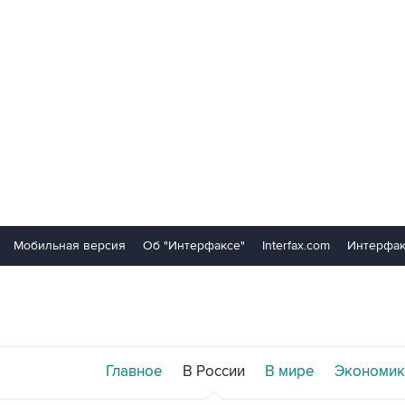
Мобильная версия
Об "Интерфаксе"
Interfax.com
Интерфак
Главное
В России
В мире
Экономик