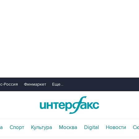
с-Россия
Финмаркет
Еще...
а
Спорт
Культура
Москва
Digital
Новости
С