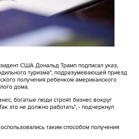
резидент США Дональд Трамп подписал указ,
родильного туризма", подразумевающей приезд
еского получения ребенком американского
лого дома.
знес, богатые люди строят бизнес вокруг
ак это не должно работать", - подчеркнул
 воспользовались таким способом получения