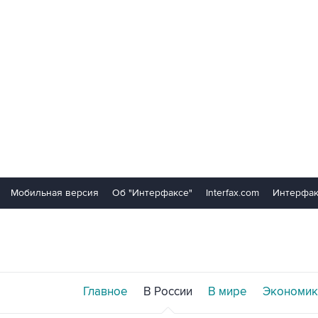
Мобильная версия
Об "Интерфаксе"
Interfax.com
Интерфак
Главное
В России
В мире
Экономик