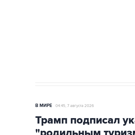
ФСБ сообщила о задержании в 
теракт на объекте Росгвардии
Как российские медицинские т
Социальная реклама, АНО «Национальные приоритеты».
И
Аксенов сообщил о четвертом п
Крым
В МИРЕ
04:45, 7 августа 2026
Трамп подписал ук
"родильным туриз