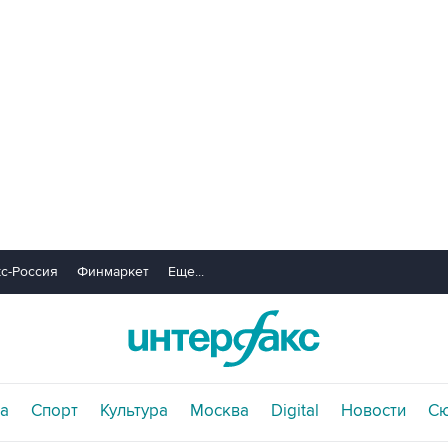
с-Россия
Финмаркет
Еще...
а
Спорт
Культура
Москва
Digital
Новости
С