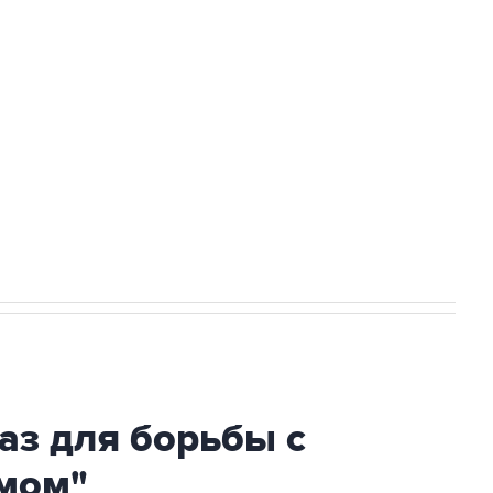
Приморье подростков, готовивших
ехнологии выходят на мировые рынки
НН 7725383515 Erid: F7NfYUJCUneVdTRF8PRs
огибшем в результате атаки ВСУ на
аз для борьбы с
мом"