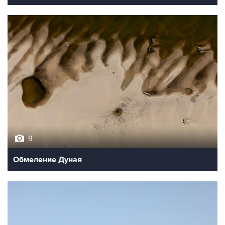
9
Обмеление Дуная