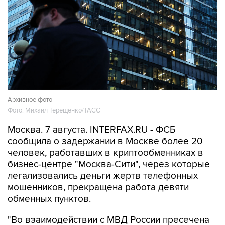
Архивное фото
Фото: Михаил Терещенко/ТАСС
Москва. 7 августа. INTERFAX.RU - ФСБ
сообщила о задержании в Москве более 20
человек, работавших в криптообменниках в
бизнес-центре "Москва-Сити", через которые
легализовались деньги жертв телефонных
мошенников, прекращена работа девяти
обменных пунктов.
"Во взаимодействии с МВД России пресечена
работа девяти координируемых из-за границы
каналов вывода средств за рубеж с