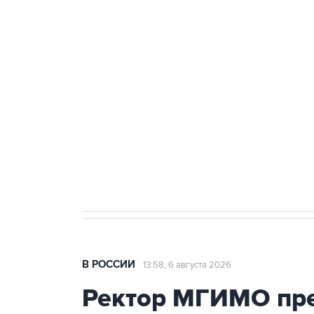
Удмуртии
Путин сообщил о решении сосре
тыла Минобороны
Как российские медицинские т
Социальная реклама, АНО «Национальные приоритеты».
И
Трамп заявил, что переговоры 
В РОССИИ
13:58, 6 августа 2026
Ректор МГИМО пре