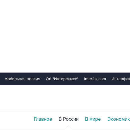
Мобильная версия
Об "Интерфаксе"
Interfax.com
Интерфак
Главное
В России
В мире
Экономик