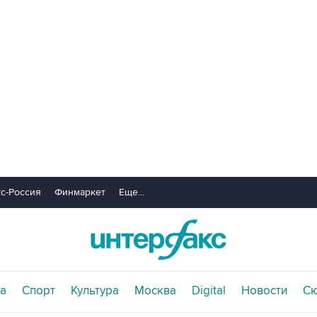
с-Россия
Финмаркет
Еще...
а
Спорт
Культура
Москва
Digital
Новости
С