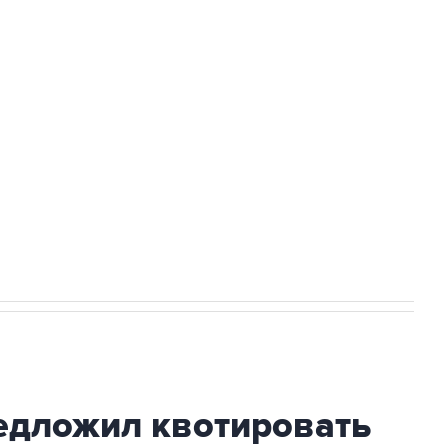
доточить в одних руках все службы
ехнологии выходят на мировые рынки
НН 7725383515 Erid: F7NfYUJCUneVdTRF8PRs
с Ираном начнутся в понедельник
дложил квотировать