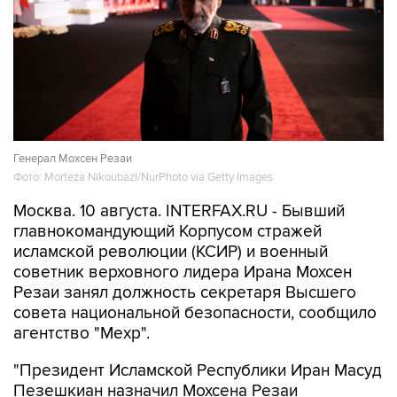
Генерал Мохсен Резаи
Фото: Morteza Nikoubazl/NurPhoto via Getty Images
Москва. 10 августа. INTERFAX.RU - Бывший
главнокомандующий Корпусом стражей
исламской революции (КСИР) и военный
советник верховного лидера Ирана Мохсен
Резаи занял должность секретаря Высшего
совета национальной безопасности, сообщило
агентство "Мехр".
"Президент Исламской Республики Иран Масуд
Пезешкиан назначил Мохсена Резаи