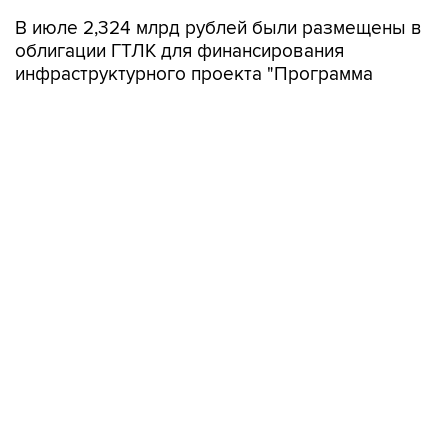
облигации ГТЛК для финансирования
инфраструктурного проекта "Программа
льготного лизинга гражданских судов водного
транспорта", 773,9 млн рублей - на депозите в
ВЭБ.РФ для финансирования проекта по
обновлению подвижного состава
Петербургского метрополитена.
В июле ППК "Фонд развития территорий"
частично погасила облигации на 1,126 млрд
рублей, "НЛК-Финанс" - на 804,7 млн рублей,
ГТЛК - на 507,4 млн рублей.
ВЭБ.РФ в июле досрочно возвратил с
депозитов 1 трлн рублей, размещенных для
финансирования ряда проектов, в том числе
по приобретению и предоставлению во
владение и лизинг вагонов Московского метро
(КЖЦ-1 и КЖЦ-2) и по реконструкции наземного
электротранспорта в Ярославле, Перми,