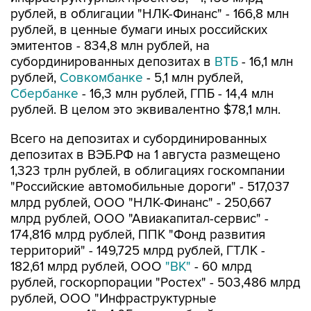
рублей, в ценные бумаги иных российских
эмитентов - 834,8 млн рублей, на
субординированных депозитах в
ВТБ
- 16,1 млн
рублей,
Совкомбанке
- 5,1 млн рублей,
Сбербанке
- 16,3 млн рублей, ГПБ - 14,4 млн
рублей. В целом это эквивалентно $78,1 млн.
Всего на депозитах и субординированных
депозитах в ВЭБ.РФ на 1 августа размещено
1,323 трлн рублей, в облигациях госкомпании
"Российские автомобильные дороги" - 517,037
млрд рублей, ООО "НЛК-Финанс" - 250,667
млрд рублей, ООО "Авиакапитал-сервис" -
174,816 млрд рублей, ППК "Фонд развития
территорий" - 149,725 млрд рублей, ГТЛК -
182,61 млрд рублей, ООО
"ВК"
- 60 млрд
рублей, госкорпорации "Ростех" - 503,486 млрд
рублей, ООО "Инфраструктурные
инвестиции-4" - 4,05 млрд рублей, других
российских эмитентов - 63,7 млрд рублей,