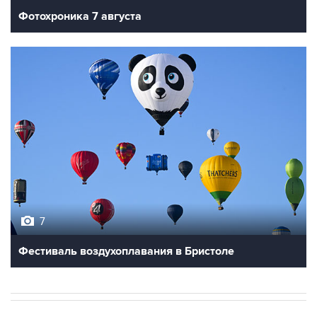
Фотохроника 7 августа
7
Фестиваль воздухоплавания в Бристоле