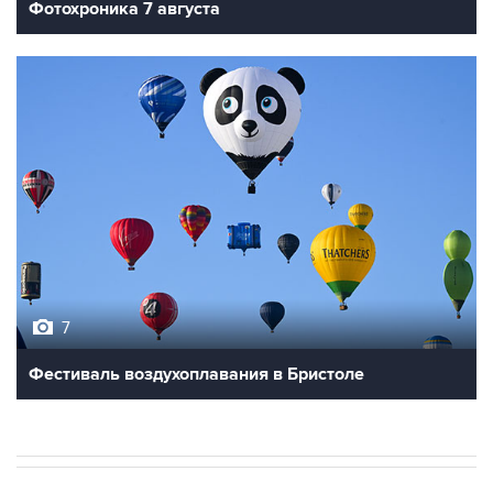
Фотохроника 7 августа
7
Фестиваль воздухоплавания в Бристоле