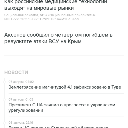
Как российские медицинские технологии
выходят на мировые рынки
Социальная реклама, АНО «Национальные приоритеты».
ИНН 7725383515 Erid: F7NfYUJCUneVdTRF8PRs
Аксенов сообщил о четвертом погибшем в
результате атаки ВСУ на Крым
НОВОСТИ
07 августа, 04:02
Землетрясение магнитудой 4,1 зафиксировано в Туве
07 августа, 01:03
Президент США заявил о прогрессе в украинском
урегулировании
06 августа, 22:16
Режим ЧС введен в Смоленской области после