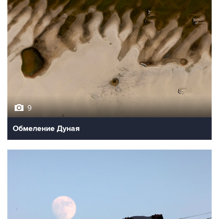
9
Обмеление Дуная