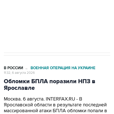
Как российские медицинские технологии
выходят на мировые рынки
Социальная реклама, АНО «Национальные приоритеты».
ИНН 7725383515 Erid: F7NfYUJCUneVdTRF8PRs
Трамп заявил, что переговоры с Ираном
начнутся в понедельник
В РОССИИ
ВОЕННАЯ ОПЕРАЦИЯ НА УКРАИНЕ
→
11:32, 6 августа 2026
Обломки БПЛА поразили НПЗ в
Ярославле
Москва. 6 августа. INTERFAX.RU - В
Ярославской области в результате последней
массированной атаки БПЛА обломки попали в