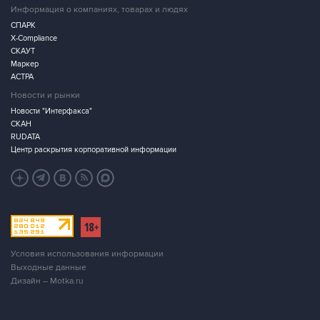
Информация о компаниях, товарах и людях
СПАРК
X-Compliance
СКАУТ
Маркер
АСТРА
Новости и рынки
Новости "Интерфакса"
СКАН
RUDATA
Центр раскрытия корпоративной информации
Условия использования информации
Выходные данные
Дизайн – Motka.ru