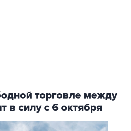
ехнологии выходят на мировые рынки
НН 7725383515 Erid: F7NfYUJCUneVdTRF8PRs
с Ираном начнутся в понедельник
бодной торговле между
т в силу с 6 октября