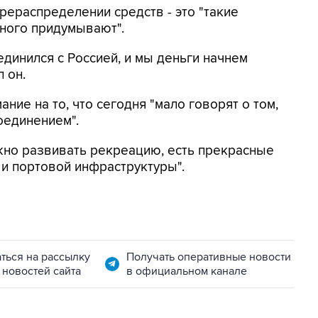
рераспределении средств - это "такие
много придумывают".
ъединился с Россией, и мы деньги начнем
л он.
ние на то, что сегодня "мало говорят о том,
оединением".
ожно развивать рекреацию, есть прекрасные
 и портовой инфраструктуры".
ться на рассылку
Получать оперативные новости
 новостей сайта
в официальном канале