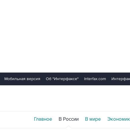
Мобильная версия
Об "Интерфаксе"
Interfax.com
Интерфак
Главное
В России
В мире
Экономик