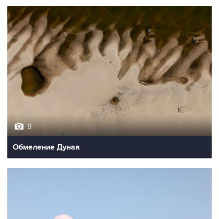
9
Обмеление Дуная