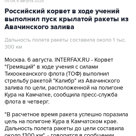
выполнил пуск крылатой ракеты из
Авачинского залива
Дальность полета ракеты составила около 1 тыс.
300 км
Москва. 6 августа. INTERFAX.RU - Корвет
"Гремящий" в ходе учения с силами
Тихоокеанского флота (ТОФ) выполнил
стрельбу ракетой "Калибр" из Авачинского
залива по цели, расположенной на полигоне
Кура на Камчатке, сообщила пресс-служба
флота в четверг.
"В расчетное время ракета успешно поразила
цель на полигоне Кура в Камчатском крае.
Дальность полета ракеты до цели составила
около 1300 км", - говорится в сообщении
пресс-службы.