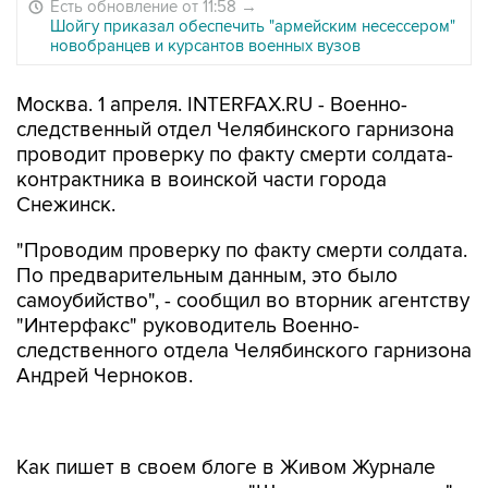
Есть обновление от 11:58
→
Шойгу приказал обеспечить "армейским несессером"
новобранцев и курсантов военных вузов
Москва. 1 апреля. INTERFAX.RU - Военно-
следственный отдел Челябинского гарнизона
проводит проверку по факту смерти солдата-
контрактника в воинской части города
Снежинск.
"Проводим проверку по факту смерти солдата.
По предварительным данным, это было
самоубийство", - сообщил во вторник агентству
"Интерфакс" руководитель Военно-
следственного отдела Челябинского гарнизона
Андрей Черноков.
Как пишет в своем блоге в Живом Журнале
один из координаторов "Школы призывника" в
Челябинской области Алексей Табалов,