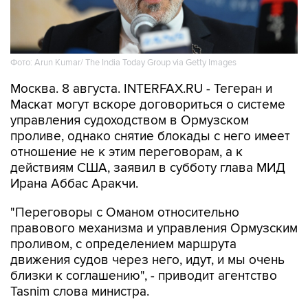
Фото: Arun Kumar/ The India Today Group via Getty Images
Москва. 8 августа. INTERFAX.RU - Тегеран и
Маскат могут вскоре договориться о системе
управления судоходством в Ормузском
проливе, однако снятие блокады с него имеет
отношение не к этим переговорам, а к
действиям США, заявил в субботу глава МИД
Ирана Аббас Аракчи.
"Переговоры с Оманом относительно
правового механизма и управления Ормузским
проливом, с определением маршрута
движения судов через него, идут, и мы очень
близки к соглашению", - приводит агентство
Tasnim слова министра.
"Но открытие Ормузского пролива зависит от
других условий, включая компенсацию за