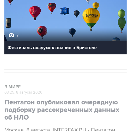
7
Фестиваль воздухоплавания в Бристоле
В МИРЕ
03:25, 8 августа 2026
Пентагон опубликовал очередную
подборку рассекреченных данных
об НЛО
Москва. 8 августа. INTERFAX.RU - Пентагон
разместил на своем сайте очередную, уже