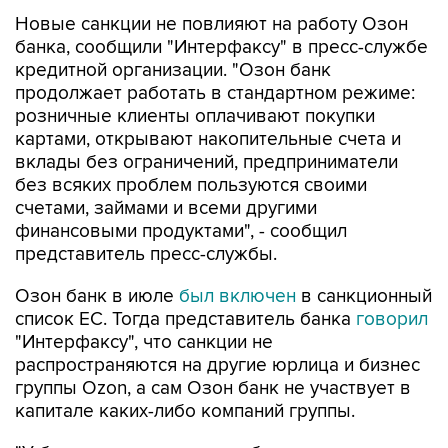
банка, сообщили "Интерфаксу" в пресс-службе
кредитной организации. "Озон банк
продолжает работать в стандартном режиме:
розничные клиенты оплачивают покупки
картами, открывают накопительные счета и
вклады без ограничений, предприниматели
без всяких проблем пользуются своими
счетами, займами и всеми другими
финансовыми продуктами", - сообщил
представитель пресс-службы.
Озон банк в июле
был включен
в санкционный
список ЕС. Тогда представитель банка
говорил
"Интерфаксу", что санкции не
распространяются на другие юрлица и бизнес
группы Ozon, а сам Озон банк не участвует в
капитале каких-либо компаний группы.
"У банка нет активов за рубежом, он не ведет
операции за пределами страны, своих