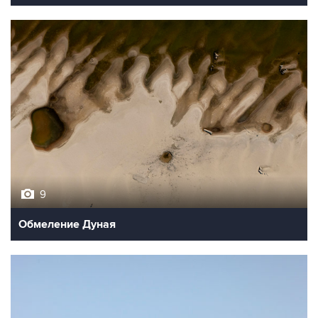
9
Обмеление Дуная