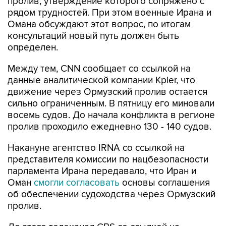
Омана обсуждают этот вопрос, по итогам
консультаций новый путь должен быть
определен.
Между тем, CNN сообщает со ссылкой на
данные аналитической компании Kpler, что
движение через Ормузский пролив остается
сильно ограниченным. В пятницу его миновали
восемь судов. До начала конфликта в регионе
пролив проходило ежедневно 130 - 140 судов.
Накануне агентство IRNA со ссылкой на
представителя комиссии по нацбезопасности
парламента Ирана передавало, что Иран и
Оман
смогли согласовать
основы соглашения
об обеспечении судоходства через Ормузский
пролив.
До этого телеканал CBS со ссылкой на
источники информировал, что если Тегеран и