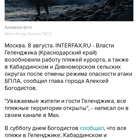
Архивное фото
Фото: Игорь Онучин/ТАСС
Москва. 8 августа. INTERFAX.RU - Власти
Геленджика (Краснодарский край)
возобновили работу пляжей курорта, а также
в Кабардинском и Дивноморском сельских
округах после отмены режима опасности атаки
БПЛА, сообщил глава города Алексей
Богодистов.
"Уважаемые жители и гости Геленджика, все
пляжные территории открыты", - написал он в
своем канале в Max.
В субботу днем Богодистов
сообщал
, что все
пляжи в Геленджике, Кабардинском и
Дивноморском сельских округах закрыты в
связи с опасностью атаки БПЛА и с работой