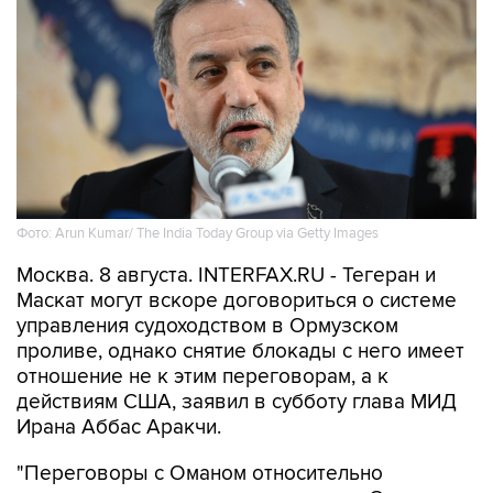
Фото: Arun Kumar/ The India Today Group via Getty Images
Москва. 8 августа. INTERFAX.RU - Тегеран и
Маскат могут вскоре договориться о системе
управления судоходством в Ормузском
проливе, однако снятие блокады с него имеет
отношение не к этим переговорам, а к
действиям США, заявил в субботу глава МИД
Ирана Аббас Аракчи.
"Переговоры с Оманом относительно
правового механизма и управления Ормузским
проливом, с определением маршрута