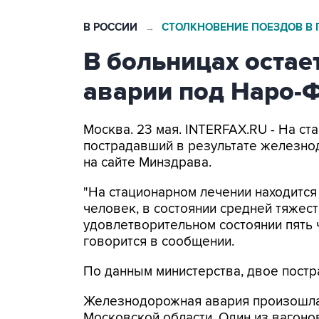
В РОССИИ
СТОЛКНОВЕНИЕ ПОЕЗДОВ В
→
В больницах остае
аварии под Наро-
Москва. 23 мая. INTERFAX.RU - На ст
пострадавший в результате железно
на сайте Минздрава.
"На стационарном лечении находится 
человек, в состоянии средней тяжести
удовлетворительном состоянии пять ч
говорится в сообщении.
По данным министерства, двое пост
Железнодорожная авария произошла
Московской области. Один из вагон