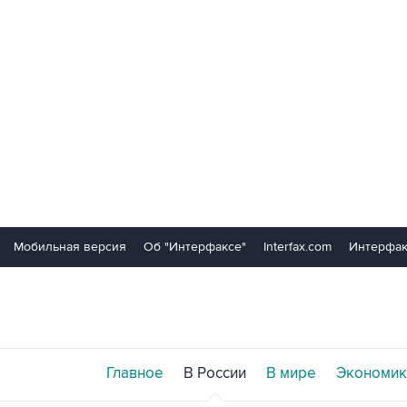
Мобильная версия
Об "Интерфаксе"
Interfax.com
Интерфак
Главное
В России
В мире
Экономик