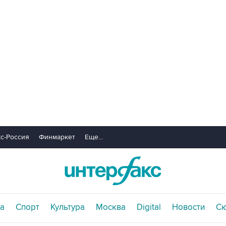
с-Россия
Финмаркет
Еще...
а
Спорт
Культура
Москва
Digital
Новости
С