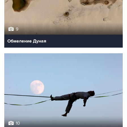
9
Обмеление Дуная
10