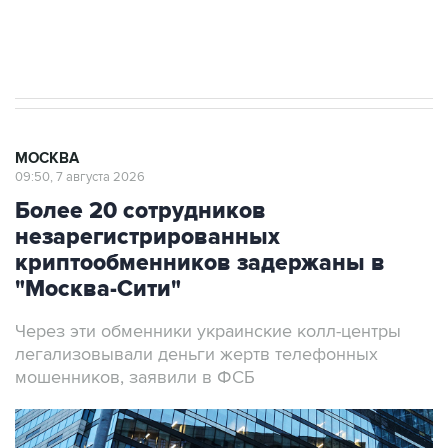
Аксенов сообщил о четвертом погибшем в
результате атаки ВСУ на Крым
МОСКВА
09:50, 7 августа 2026
Более 20 сотрудников
незарегистрированных
криптообменников задержаны в
"Москва-Сити"
Через эти обменники украинские колл-центры
легализовывали деньги жертв телефонных
мошенников, заявили в ФСБ