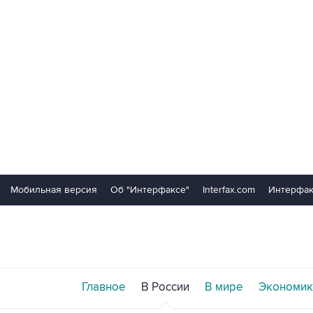
Мобильная версия
Об "Интерфаксе"
Interfax.com
Интерфак
Главное
В России
В мире
Экономик