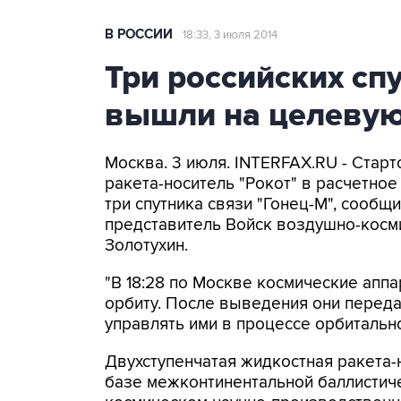
В РОССИИ
18:33, 3 июля 2014
Три российских сп
вышли на целевую
Москва. 3 июля. INTERFAX.RU - Стар
ракета-носитель "Рокот" в расчетно
три спутника связи "Гонец-М", сооб
представитель Войск воздушно-косм
Золотухин.
"В 18:28 по Москве космические апп
орбиту. После выведения они переда
управлять ими в процессе орбитальног
Двухступенчатая жидкостная ракета-н
базе межконтинентальной баллистиче