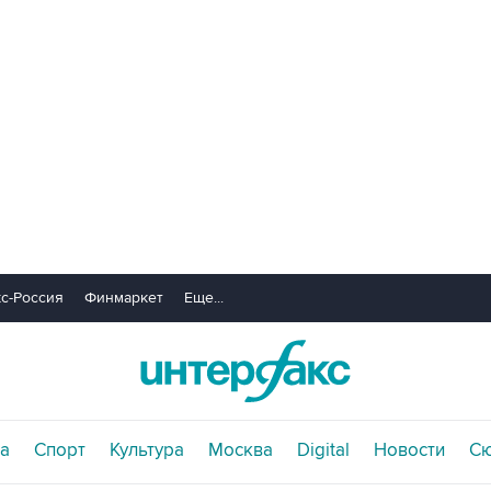
с-Россия
Финмаркет
Еще...
а
Спорт
Культура
Москва
Digital
Новости
С