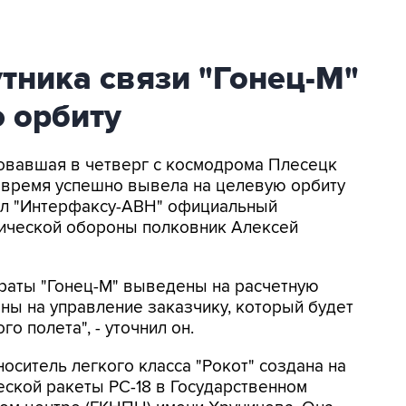
утника связи "Гонец-М"
 орбиту
товавшая в четверг с космодрома Плесецк
е время успешно вывела на целевую орбиту
щил "Интерфаксу-АВН" официальный
ической обороны полковник Алексей
араты "Гонец-М" выведены на расчетную
ны на управление заказчику, который будет
о полета", - уточнил он.
оситель легкого класса "Рокот" создана на
ской ракеты РС-18 в Государственном