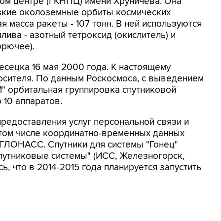
ом центре (ГКНПЦ) имени Хруничева. Она
зкие околоземные орбиты космических
я масса ракеты - 107 тонн. В ней используются
ива - азотный тетроксид (окислитель) и
орючее).
есецка 16 мая 2000 года. К настоящему
осителя. По данным Роскосмоса, с выведением
М" орбитальная группировка спутниковой
 10 аппаратов.
предоставления услуг персональной связи и
 том числе координатно-временных данных
 ГЛОНАСС. Спутники для системы "Гонец"
утниковые системы" (ИСС, Железногорск,
ь, что в 2014-2015 года планируется запустить