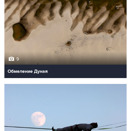
9
Обмеление Дуная