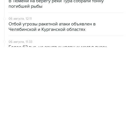
В Тюмени на берегу реки Тура собрали тонну
погибшей рыбы
06 августа, 12:11
Отбой угрозы ракетной атаки объявлен в
Челябинской и Курганской областях
06 августа, 11:33
Более 62 тыс. не занятых квотных мест в вузах
перешли в основной конкурс